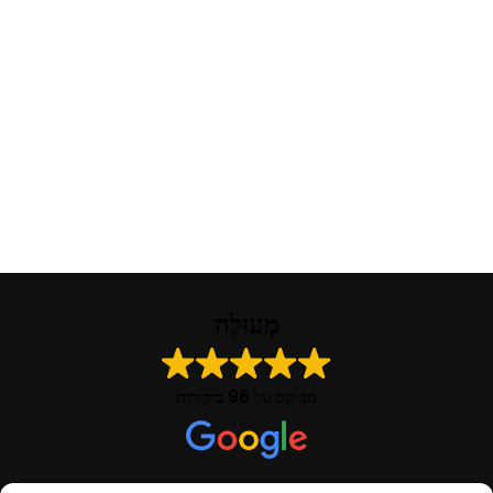
מְעוּלֶה
מבוסס על
96 ביקורות