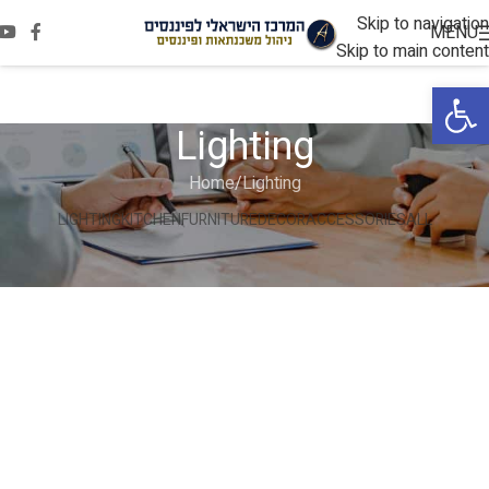
Skip to navigation
MENU
Skip to main content
פתח סרגל נגישות
Lighting
Home
Lighting
LIGHTING
KITCHEN
FURNITURE
DECOR
ACCESSORIES
ALL
Venenatis nam phasellus
Lighting