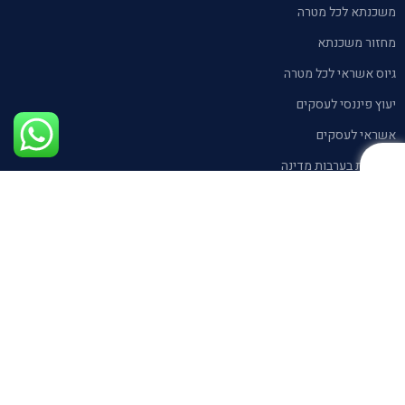
משכנתא לכל מטרה
מחזור משכנתא
גיוס אשראי לכל מטרה
יעוץ פיננסי לעסקים
אשראי לעסקים
הלוואות בערבות מדינה
בלוג
צרו קשר איתנו
חייגו עכשיו
0559927515