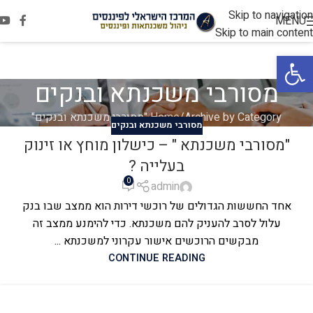
Skip to navigation
MENU
Skip to main content
פתח סרגל נגישות
מסורבי משכנתא ובנקים
Archive by Category "מסורבי משכנתא ובנקים"
Home
מסורבי משכנתא ובנקים
"מסורבי משכנתא " – כישלון מוחץ או זינוק
בעלייה ?
0
admin
אחד החששות הגדולים של רוכשי דירות הוא ממצב שבו בנק
עלול לסרב להעניק להם משכנתא. כדי להימנע ממצב זה
מבקשים הרוכשים אישור עקרוני למשכנתא ...
CONTINUE READING