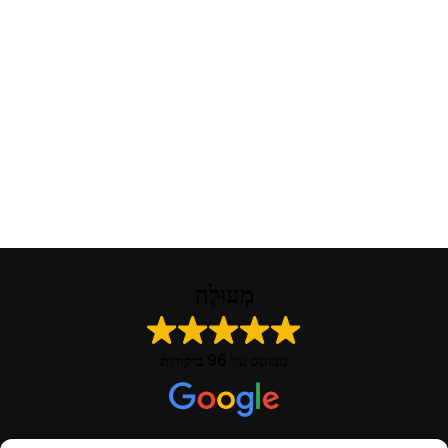
מְעוּלֶה
מבוסס על
96 ביקורות