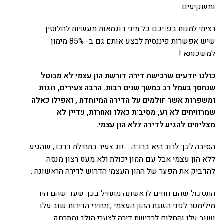
ומשקיעים .
רציתי למנות בפניכם כל מיני דוגמאות מעשיות לחלוטין
שיש אפשרות פיננסית לבצע אותם גם ב- 85% מימון
למשכנתא !
כולנו יודעים שרכישת דירה דורשת הון עצמי לא מבוטל
שנחסך בעמל רב במשך שנים רבות. הרבה צעירים, זוגות
ומשפחות אשר חולמים על הדירה המיוחדת , ואפילו כאלה
שמרוויחים לא רע, מסיבות כאלו ואחרות, עדיין לא
מצליחים להגיע לדירה ללא הון עצמי.
הסיבה לכך לרוב היא ברורה …זוג צעיר בתחילת דרכו , שהגיע
ללא הון עצמי אבל עם המון יכולת ולא מעט רצון מנסה
להדביק את הפער של ההון העצמי הדרוש לדירה הראשונה .
התסכול שהם חווים לראשונה מתחיל בכך שעד שהם היו
מילימטר לפני השגת ההון העצמי , מחירי הדירות שוב עלו
ושוב עלו והחלום לרכישת דירה לצערי הולך ומתרחק .