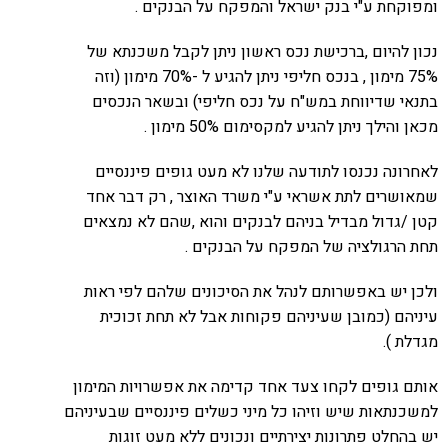
ומפוקחת ע"י בנק ישראל והמפקח על הבנקים .
נכון להיום ,ברכישת נכס ראשון ניתן לקבל משכנתא של
75% מימון , בנכס חליפי ניתן להגיע ל -70% מימון (וזה
בתנאי שדיווחת במש"ח על נכס חליפי) ובשאר הנכסים
מכאן והילך ניתן להגיע למקסימום 50% מימון .
לאחרונה נכנסו לתודעה שלנו לא מעט גופים פיננסיים
שמאושרים לתת אשראי ע"י משרד האוצר , רק דבר אחד
קטן /גדול מבדיל בניהם לבנקים והוא ,שהם לא נמצאים
תחת הרגולציה של המפקח על הבנקים .
ולכן יש באפשרותם לנהל את הסיכונים שלהם לפי ראות
עיניהם (כמובן שעיניהם פקוחות אבל לא תחת זכוכית
מגדלת ).
אותם גופים לקחו צעד אחד קדימה את אפשרויות המימון
למשכנתאות שיש וזיהו כל מיני כשלים פיננסיים שבעיניהם
יש בהחלט פתרונות יצירתיים ונכונים ללא מעט זוגות