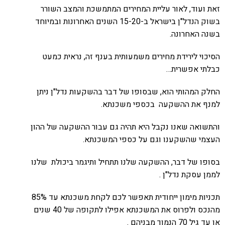
זאת ועוד, לאור עליית המחירים המתמשכת והמצב השורר
בשוק הנדל"ן בישראל ב-15-20 השנים האחרונות ובמיוחד
בשנה האחרונה.
הסיכוי לירידת מחירים משמעותית בענף זה, נראית כמעט
כבלתי אפשרית…
החלק המהותי הוא, שבסופו של דבר בהשקעות נדל"ן ניתן
למנף את ההשקעה בכספי משכנתא.
והתשואה שאנו נקבל היא תהיה גם עבור ההשקעה של ההון
העצמי שהשקענו וגם על כספי המשכנתא.
בסופו של דבר, ההשקעה שלנו תתחיל ותיגמר ביכולת שלנו
לממן עסקת נדל"ן .
תכניות מימון ייחודית תאפשר לכם לקחת משכנתא עד 85%
מהנכס ולפרוס את המשכנתא אפילו לתקופה של 40 שנים
או עד גיל 70 הנמוך מבניהם .