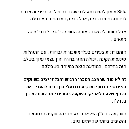
85% מימון למשכנתא לרכישת דירה וכל זה ,בפריסה ארוכה
לעשרות שנים בדיוק אבל בדיוק כמו משכנתא רגילה .
אבל חשוב לי מאוד באותה הנשימה להגיד לכם למי זה
מתאים ..
אותם זוגות צעירים בעלי משכורות גבוהות , עם התנהלות
פיננסית תקינה , יכולת החזר ברורה והון עצמי נמוך בשלב
הזה בחייהם , המודעה הזאת במיוחד בשבילכם .
זה לא סוד שהמצב הנוכחי הרגיש והבלתי יציב בשווקים
הפיננסיים דוחף משקיעים ובעלי הון רבים להעביר את
הכסף שלהם לאפיקי השקעה בטוחים יותר שהם כמובן
בנדל"ן.
השקעה בנדל"ן היא אחד מאפיקי ההשקעה הבטוחים
והיציבים ביותר שקיימים כיום.