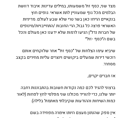
מצד שני, כסף זול משמעותו, במילים עדינות: איבוד דוושת
הבלמים מכל גוף שמעוניין לתת אשראי. גופים חוץ
בנקאיים הריחו כאן בשר טרי שלא שבע לעולם. מדיניות
האשראי פרצה כל גבול, הרי החובות /התחייבויות/מינופים
של חברות נדל"ן הגיעו לרמות שלא ידענו כאן מעולם והכל
בשם ה״כסף -זול״
שיביא עימו הצלחות של "כסף זול" אחר שלוקחים אותם
רוכשי דירות שמעלים ביקושים ויוצרים עליות מחירים בקצב
מסחרר.
אז חברים יקרים,
ברצוני להגיד לכם כמה נקודות חשובות בהתבוננות רחבה
יותר שלנו, כדי להוריד מכולנו שני מפלסי לחץ לפחות (לאור
כמות השיחות וההודעות שקיבלתי מאתמול בלילה).
אין ספק שהנתון מעצם היותו אימרה מפחידה בשם