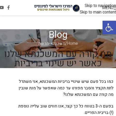
Skip to navigation
MENU
Skip to main content
פתח סרגל נגישות
Blog
Home
משכנתא-חדשה
מה קורה עם המשכנתא שלנו
כאשר יש שינוי בריביות
כמו בכל פעם שיש שינויי בריביות המשכנתא, אני משתדל
לתת תקציר והסבר מפורט עד כמה שאפשר על מנת שנבין
מה קורה עם המשכנתא שלנו?
בפעם ה-3 בטווח כל כך קצר, אנו חווים שוב עלייה נוספת
(!) בריבית הפריים.