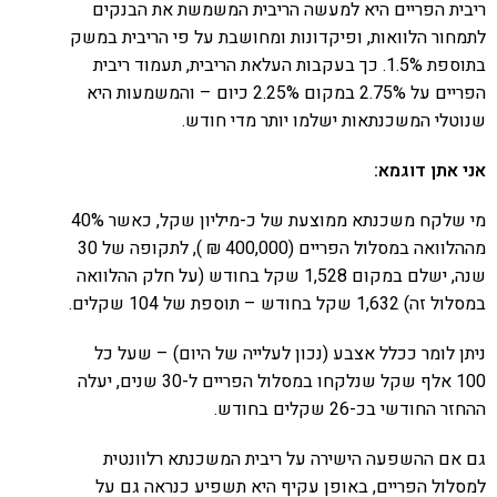
ריבית הפריים היא למעשה הריבית המשמשת את הבנקים
לתמחור הלוואות, ופיקדונות ומחושבת על פי הריבית במשק
בתוספת 1.5%. כך בעקבות העלאת הריבית, תעמוד ריבית
הפריים על 2.75% במקום 2.25% כיום – והמשמעות היא
שנוטלי המשכנתאות ישלמו יותר מדי חודש.
אני אתן דוגמא:
מי שלקח משכנתא ממוצעת של כ-מיליון שקל, כאשר 40%
מההלוואה במסלול הפריים (400,000 ₪ ), לתקופה של 30
שנה, ישלם במקום 1,528 שקל בחודש (על חלק ההלוואה
במסלול זה) 1,632 שקל בחודש – תוספת של 104 שקלים.
ניתן לומר ככלל אצבע (נכון לעלייה של היום) – שעל כל
100 אלף שקל שנלקחו במסלול הפריים ל-30 שנים, יעלה
ההחזר החודשי בכ-26 שקלים בחודש.
גם אם ההשפעה הישירה על ריבית המשכנתא רלוונטית
למסלול הפריים, באופן עקיף היא תשפיע כנראה גם על