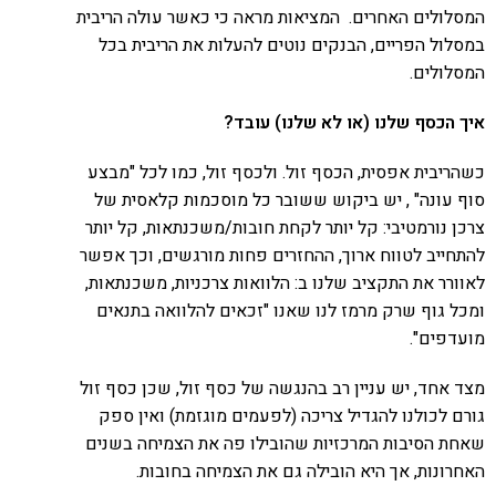
המסלולים האחרים. המציאות מראה כי כאשר עולה הריבית
במסלול הפריים, הבנקים נוטים להעלות את הריבית בכל
המסלולים.
איך הכסף שלנו (או לא שלנו) עובד?
כשהריבית אפסית, הכסף זול. ולכסף זול, כמו לכל "מבצע
סוף עונה" , יש ביקוש ששובר כל מוסכמות קלאסית של
צרכן נורמטיבי: קל יותר לקחת חובות/משכנתאות, קל יותר
להתחייב לטווח ארוך, ההחזרים פחות מורגשים, וכך אפשר
לאוורר את התקציב שלנו ב: הלוואות צרכניות, משכנתאות,
ומכל גוף שרק מרמז לנו שאנו "זכאים להלוואה בתנאים
מועדפים".
מצד אחד, יש עניין רב בהנגשה של כסף זול, שכן כסף זול
גורם לכולנו להגדיל צריכה (לפעמים מוגזמת) ואין ספק
שאחת הסיבות המרכזיות שהובילו פה את הצמיחה בשנים
האחרונות, אך היא הובילה גם את הצמיחה בחובות.