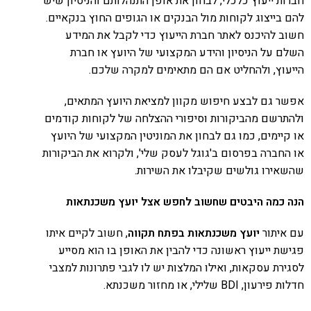
חברות ייעוץ כלכלי, לבחון את אופן התנהלותם והניסיון שיש
להם בייצוג לקוחות מול הבנקים או הגופים החוץ בנקאיים.
חשוב להיכנס לאתר חברת הייעוץ כדי לקבל את המידע
השלם על הניסיון והידע המקצועי של היועץ או חברת
הייעוץ, ולהחליט אם הם מתאימים למקרה שלכם.
אפשר גם לבצע חיפוש מקוון למציאת היועץ המתאים,
ולהתרשם מהביקורות וסיפורי ההצלחה של לקוחות קודמים
או קיימים, כמו גם לבחון את המוניטין המקצועי של היועץ
או החברה בפרסום ב'גוגל לעסק שלי', ולקרוא את הביקורות
שהשאירו גולשים שקיבלו את השירות.
הנה כמה היבטים שחשוב לחפש אצל יועץ משכנתאות
עם איתור
יועץ משכנתאות בפתח תקווה
, חשוב לקיים איתו
פגישת ייעוץ ראשונה כדי להבין את האופן בו הוא מסייע
לסגירת עסקאות, ואילו המלצות יש לו לגבי פתרונות למצבי
חדלות פירעון, BDI שלילי, או מחזור משכנתא.