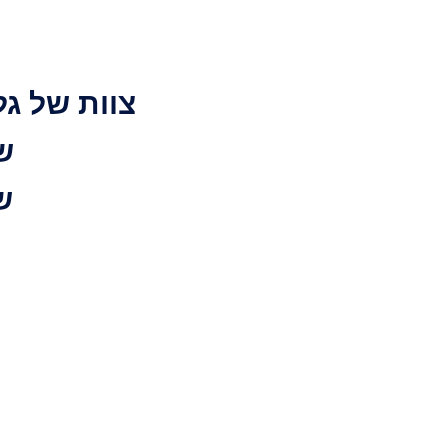
צוות של גל
ש
ש