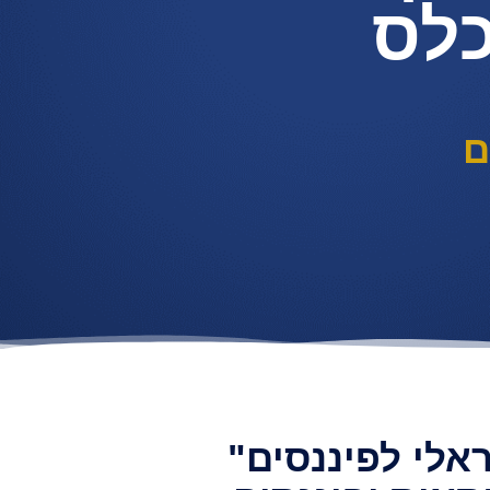
כלס
ם