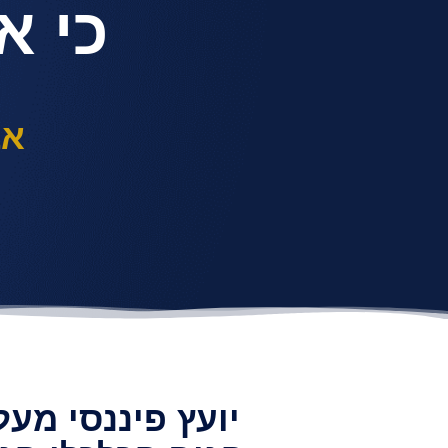
כי א
אב
יועץ פיננסי מעל 15 שנה ומייסד "המרכז הישראלי לפיננס