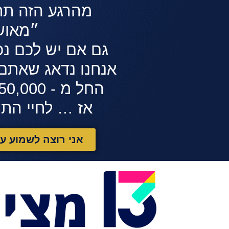
מהרגע הזה תת
״מאוש
גם אם יש לכם נכ
אנחנו נדאג שאתם 
החל מ - 150,000 ש"ח ומעלה!
אז … לחיי הת
אני רוצה לשמוע ע