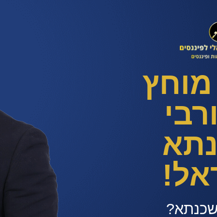
 מוחץ
רבי
תא
אל!
שכנתא?